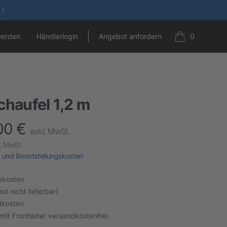
werden
Händlerlogin
Angebot anfordern
0
items in cart,
chaufel 1,2 m
00 €
t information
exkl. MwSt.
l. MwSt.
 und Bereitstellungskosten
ekosten
d nicht lieferbar)
dkosten.
 mit Frontlader versandkostenfrei.