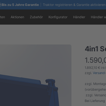
Bis zu 5 Jahre Garantie
|
Traktor registrieren & Garantie aktivieren
ten
Aktionen
Zubehör
Konfigurator
Händler
Händler 
4in1 S
1.590,
finalProduc
1.892,10 €
ink
zzgl.
Versand-
zzgl. Montag
(vorübergehen
zzgl. Versan
Bei Lieferung