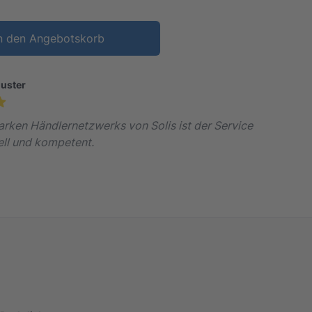
n den Angebotskorb
huster
arken Händlernetzwerks von Solis ist der Service
ll und kompetent.