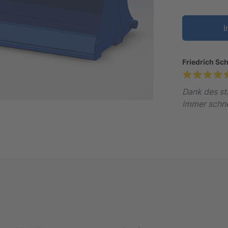
I
Friedrich Sc
Dank des st
immer schne