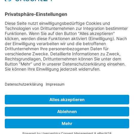
Rechtliches
Farm Serie
Impressum
Kompakt Serie
Datenschutz
Limited Edition
AGB
Schmalspur
Service
Garantie
Kontakt
Copyright © ILAFA eG Radolfzell | Änderungen und Irrtümer
vorbehalten. Abbildungen ähnlich.