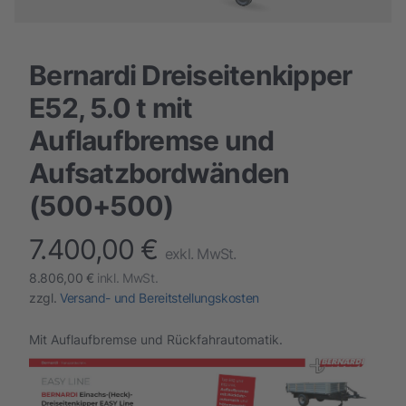
Bernardi Dreiseitenkipper
E52, 5.0 t mit
Auflaufbremse und
Aufsatzbordwänden
(500+500)
7.400,00 €
finalProduct information
exkl. MwSt.
8.806,00 €
inkl. MwSt.
zzgl.
Versand- und Bereitstellungskosten
Mit Auflaufbremse und Rückfahrautomatik.