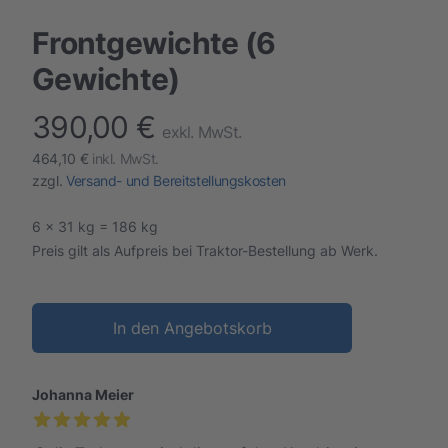
Frontgewichte (6
Gewichte)
390,00 €
finalProduct information
exkl. MwSt.
464,10 €
inkl. MwSt.
zzgl.
Versand- und Bereitstellungskosten
6 x 31 kg = 186 kg
Preis gilt als Aufpreis bei Traktor-Bestellung ab Werk.
In den Angebotskorb
Johanna Meier