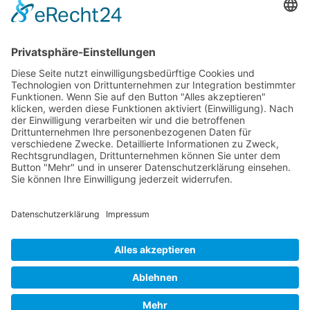
Rechtliches
Farm Serie
Impressum
Kompakt Serie
Datenschutz
Limited Edition
AGB
Schmalspur
Service
Garantie
Kontakt
Copyright © ILAFA eG Radolfzell | Änderungen und Irrtümer