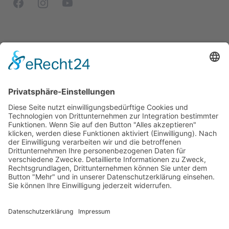
Facebook
Instagram
YouTube
Modelle
Rechtliches
Farm Serie
Impressum
Kompakt Serie
Datenschutz
Limited Edition
AGB
Schmalspur
Service
Garantie
Kontakt