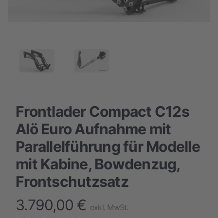
Frontlader Compact C12s
Alö Euro Aufnahme mit
Parallelführung für Modelle
mit Kabine, Bowdenzug,
Frontschutzsatz
3.790,00 €
finalProduct information
exkl. MwSt.