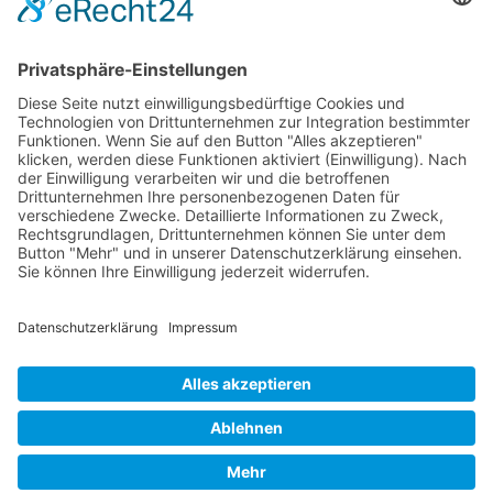
Rechtliches
Farm Serie
Impressum
Kompakt Serie
Datenschutz
Limited Edition
AGB
Schmalspur
Service
Garantie
Kontakt
Copyright © ILAFA eG Radolfzell | Änderungen und Irrtümer
vorbehalten. Abbildungen ähnlich.